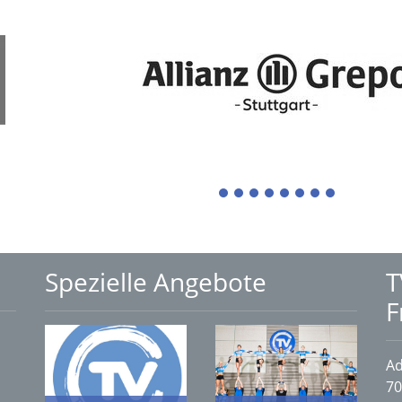
1
2
3
4
5
6
7
8
Spezielle Angebote
T
F
Ad
70