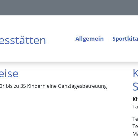
esstätten
Allgemein
Sportkita
eise
K
S
 für bis zu 35 Kindern eine Ganztagesbetreuung
Ki
Ta
Te
Te
Ma