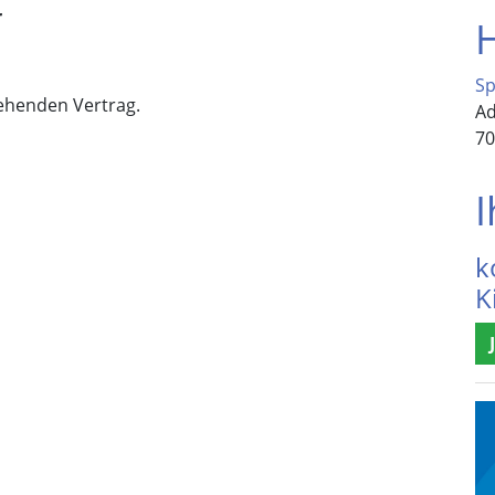
r
H
Sp
ehenden Vertrag.
Ad
70
I
k
K