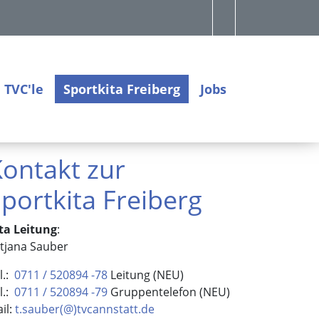
 TVC'le
Sportkita Freiberg
Jobs
ontakt zur
portkita Freiberg
ta Leitung
:
tjana Sauber
l.:
0711 / 520894 -78
Leitung (NEU)
l.:
0711 / 520894 -79
Gruppentelefon (NEU)
il:
t.sauber(@)tvcannstatt.de